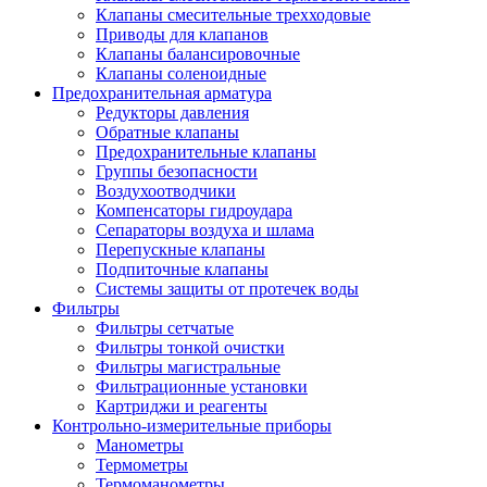
Клапаны смесительные трехходовые
Приводы для клапанов
Клапаны балансировочные
Клапаны соленоидные
Предохранительная арматура
Редукторы давления
Обратные клапаны
Предохранительные клапаны
Группы безопасности
Воздухоотводчики
Компенсаторы гидроудара
Сепараторы воздуха и шлама
Перепускные клапаны
Подпиточные клапаны
Системы защиты от протечек воды
Фильтры
Фильтры сетчатые
Фильтры тонкой очистки
Фильтры магистральные
Фильтрационные установки
Картриджи и реагенты
Контрольно-измерительные приборы
Манометры
Термометры
Термоманометры