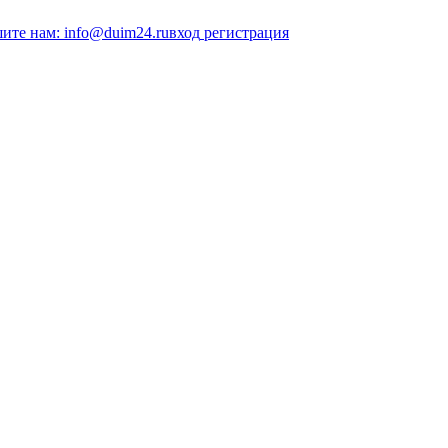
ите нам: info@duim24.ru
вход
регистрация