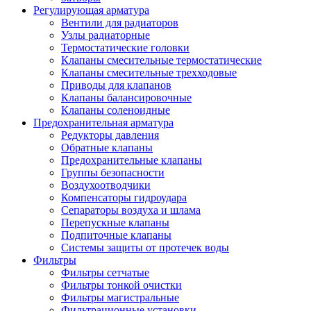
Регулирующая арматура
Вентили для радиаторов
Узлы радиаторные
Термостатические головки
Клапаны смесительные термостатические
Клапаны смесительные трехходовые
Приводы для клапанов
Клапаны балансировочные
Клапаны соленоидные
Предохранительная арматура
Редукторы давления
Обратные клапаны
Предохранительные клапаны
Группы безопасности
Воздухоотводчики
Компенсаторы гидроудара
Сепараторы воздуха и шлама
Перепускные клапаны
Подпиточные клапаны
Системы защиты от протечек воды
Фильтры
Фильтры сетчатые
Фильтры тонкой очистки
Фильтры магистральные
Фильтрационные установки