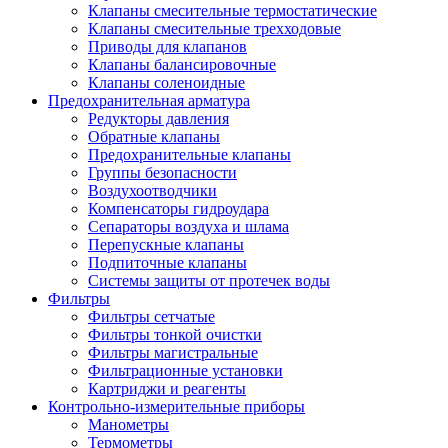
Клапаны смесительные термостатические
Клапаны смесительные трехходовые
Приводы для клапанов
Клапаны балансировочные
Клапаны соленоидные
Предохранительная арматура
Редукторы давления
Обратные клапаны
Предохранительные клапаны
Группы безопасности
Воздухоотводчики
Компенсаторы гидроудара
Сепараторы воздуха и шлама
Перепускные клапаны
Подпиточные клапаны
Системы защиты от протечек воды
Фильтры
Фильтры сетчатые
Фильтры тонкой очистки
Фильтры магистральные
Фильтрационные установки
Картриджи и реагенты
Контрольно-измерительные приборы
Манометры
Термометры