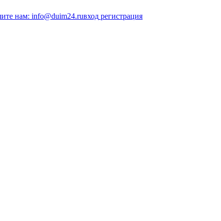
ите нам: info@duim24.ru
вход
регистрация