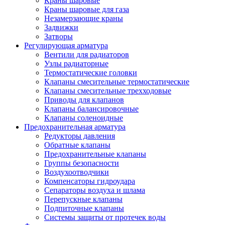
Краны шаровые
Краны шаровые для газа
Незамерзающие краны
Задвижки
Затворы
Регулирующая арматура
Вентили для радиаторов
Узлы радиаторные
Термостатические головки
Клапаны смесительные термостатические
Клапаны смесительные трехходовые
Приводы для клапанов
Клапаны балансировочные
Клапаны соленоидные
Предохранительная арматура
Редукторы давления
Обратные клапаны
Предохранительные клапаны
Группы безопасности
Воздухоотводчики
Компенсаторы гидроудара
Сепараторы воздуха и шлама
Перепускные клапаны
Подпиточные клапаны
Системы защиты от протечек воды