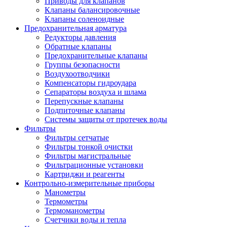
Приводы для клапанов
Клапаны балансировочные
Клапаны соленоидные
Предохранительная арматура
Редукторы давления
Обратные клапаны
Предохранительные клапаны
Группы безопасности
Воздухоотводчики
Компенсаторы гидроудара
Сепараторы воздуха и шлама
Перепускные клапаны
Подпиточные клапаны
Системы защиты от протечек воды
Фильтры
Фильтры сетчатые
Фильтры тонкой очистки
Фильтры магистральные
Фильтрационные установки
Картриджи и реагенты
Контрольно-измерительные приборы
Манометры
Термометры
Термоманометры
Счетчики воды и тепла