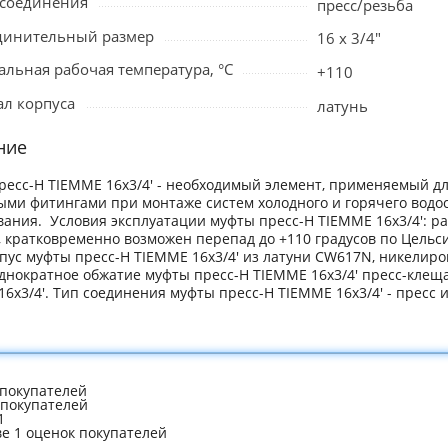
исоединения
пресс/резьба
динительный размер
16 х 3/4"
льная рабочая температура, °C
+110
л корпуса
латунь
ние
ресс-Н TIEMME 16x3/4' - необходимый элемент, применяемый дл
ыми фитингами при монтаже систем холодного и горячего водос
вания. Условия эксплуатации муфты пресс-Н TIEMME 16x3/4': ра
, кратковременно возможен перепад до +110 градусов по Цельс
пус муфты пресс-Н TIEMME 16x3/4' из латуни CW617N, никелиров
однократное обжатие муфты пресс-Н TIEMME 16x3/4' пресс-кле
6x3/4'. Тип соединения муфты пресс-Н TIEMME 16x3/4' - пресс 
покупателей
 покупателей
1
ве 1 оценок покупателей