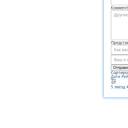
Коммен
Предста
Отправи
Сортиро
Дате
Ре
5 звезд