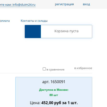
регистрация
вход
те нам: info@duim24.ru
 оплата
Контакты и склады
Корзина пуста
в избранное
в сравнение
арт.
1650091
Доступно в Москве:
88 шт
Цена:
452,00
руб
за 1 шт.