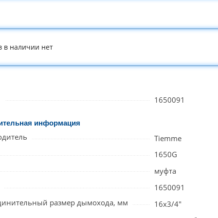
в в наличии нет
л
1650091
ительная информация
одитель
Tiemme
1650G
муфта
1650091
динительный размер дымохода, мм
16x3/4"