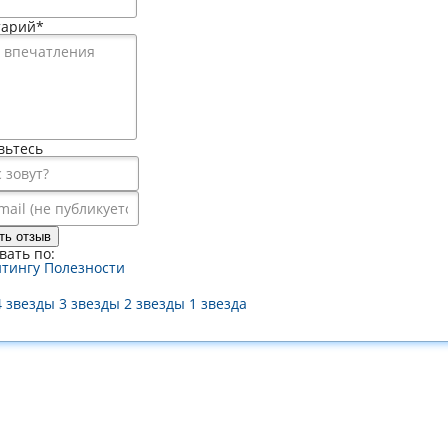
тарий
*
вьтесь
ть отзыв
вать по:
йтингу
Полезности
4 звезды
3 звезды
2 звезды
1 звезда