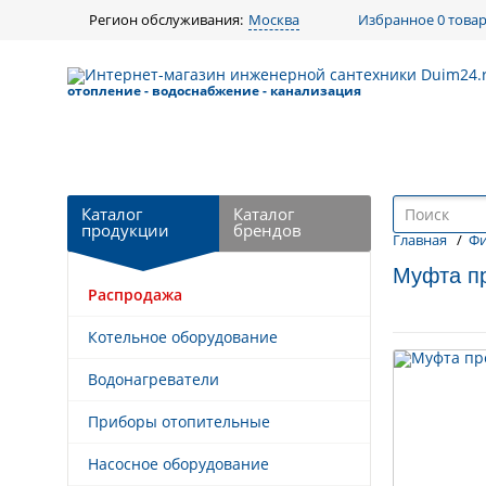
Регион обслуживания:
Москва
Избранное
0 това
отопление - водоснабжение - канализация
Каталог
Каталог
продукции
брендов
Главная
/
Фи
Муфта пр
Распродажа
Назад к выбору
Котельное оборудование
Товары по схожей цене
Водонагреватели
Приборы отопительные
Насосное оборудование