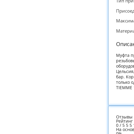
Тип пр
Присое
Максима
Материа
Описа
Муфта п
резьбов
оборудо
Цельсия
бар. Кор
только 
TIEMME 1
Отзывы 
Рейтинг
0
/
5
5
5
На осно
0%