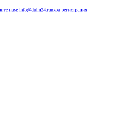
ите нам: info@duim24.ru
вход
регистрация