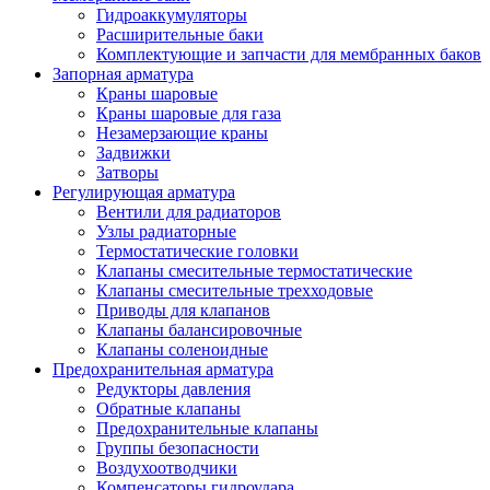
Гидроаккумуляторы
Расширительные баки
Комплектующие и запчасти для мембранных баков
Запорная арматура
Краны шаровые
Краны шаровые для газа
Незамерзающие краны
Задвижки
Затворы
Регулирующая арматура
Вентили для радиаторов
Узлы радиаторные
Термостатические головки
Клапаны смесительные термостатические
Клапаны смесительные трехходовые
Приводы для клапанов
Клапаны балансировочные
Клапаны соленоидные
Предохранительная арматура
Редукторы давления
Обратные клапаны
Предохранительные клапаны
Группы безопасности
Воздухоотводчики
Компенсаторы гидроудара