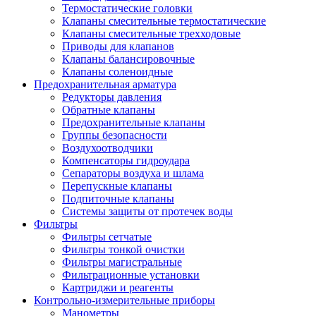
Термостатические головки
Клапаны смесительные термостатические
Клапаны смесительные трехходовые
Приводы для клапанов
Клапаны балансировочные
Клапаны соленоидные
Предохранительная арматура
Редукторы давления
Обратные клапаны
Предохранительные клапаны
Группы безопасности
Воздухоотводчики
Компенсаторы гидроудара
Сепараторы воздуха и шлама
Перепускные клапаны
Подпиточные клапаны
Системы защиты от протечек воды
Фильтры
Фильтры сетчатые
Фильтры тонкой очистки
Фильтры магистральные
Фильтрационные установки
Картриджи и реагенты
Контрольно-измерительные приборы
Манометры