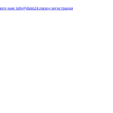
ите нам: info@duim24.ru
вход
регистрация