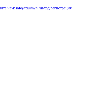
ите нам: info@duim24.ru
вход
регистрация