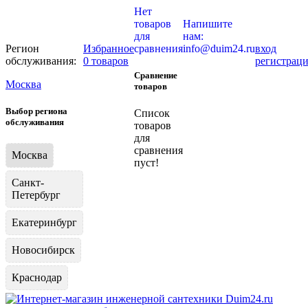
Нет
товаров
Напишите
для
нам:
Регион
Избранное
сравнения
info@duim24.ru
вход
обслуживания:
0 товаров
регистрац
Сравнение
Москва
товаров
Выбор региона
Список
обслуживания
товаров
для
сравнения
Москва
пуст!
Санкт-
Петербург
Екатеринбург
Новосибирск
Краснодар