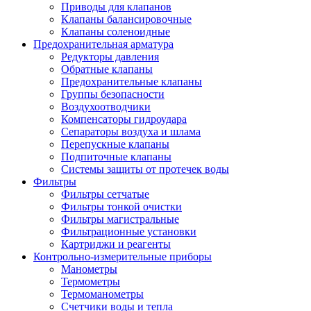
Приводы для клапанов
Клапаны балансировочные
Клапаны соленоидные
Предохранительная арматура
Редукторы давления
Обратные клапаны
Предохранительные клапаны
Группы безопасности
Воздухоотводчики
Компенсаторы гидроудара
Сепараторы воздуха и шлама
Перепускные клапаны
Подпиточные клапаны
Системы защиты от протечек воды
Фильтры
Фильтры сетчатые
Фильтры тонкой очистки
Фильтры магистральные
Фильтрационные установки
Картриджи и реагенты
Контрольно-измерительные приборы
Манометры
Термометры
Термоманометры
Счетчики воды и тепла