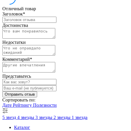
Отличный товар
Заголовок
*
Достоинства
Недостатки
Комментарий
*
Представьтесь
Отправить отзыв
Сортировать по:
Дате
Рейтингу
Полезности
5 звезд
4 звезды
3 звезды
2 звезды
1 звезда
Каталог