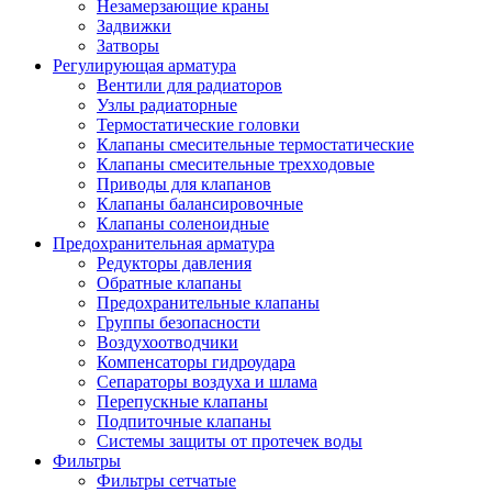
Незамерзающие краны
Задвижки
Затворы
Регулирующая арматура
Вентили для радиаторов
Узлы радиаторные
Термостатические головки
Клапаны смесительные термостатические
Клапаны смесительные трехходовые
Приводы для клапанов
Клапаны балансировочные
Клапаны соленоидные
Предохранительная арматура
Редукторы давления
Обратные клапаны
Предохранительные клапаны
Группы безопасности
Воздухоотводчики
Компенсаторы гидроудара
Сепараторы воздуха и шлама
Перепускные клапаны
Подпиточные клапаны
Системы защиты от протечек воды
Фильтры
Фильтры сетчатые