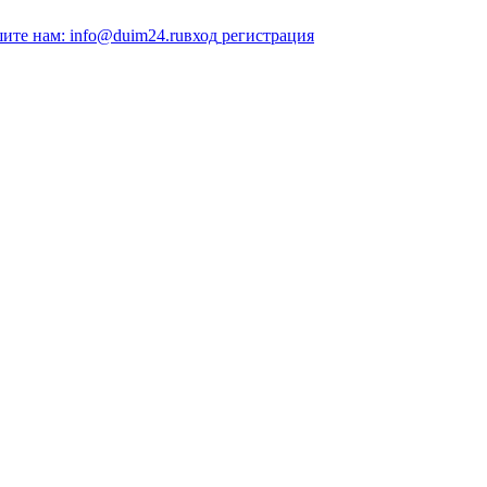
ите нам: info@duim24.ru
вход
регистрация