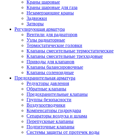
Краны шаровые
Краны шаровые для газа
Незамерзающие краны
Задвижки
Затворы
Регулирующая арматура
Вентили для радиаторов
Узлы радиаторные
Термостатические головки
Клапаны смесительные термостатические
Клапаны смесительные трехходовые
Приводы для клапанов
Клапаны балансировочные
Клапаны соленоидные
Предохранительная арматура
Редукторы давления
Обратные клапаны
Предохранительные клапаны
Группы безопасности
Воздухоотводчики
Компенсаторы гидроудара
Сепараторы воздуха и шлама
Перепускные клапаны
Подпиточные клапаны
Системы защиты от протечек воды