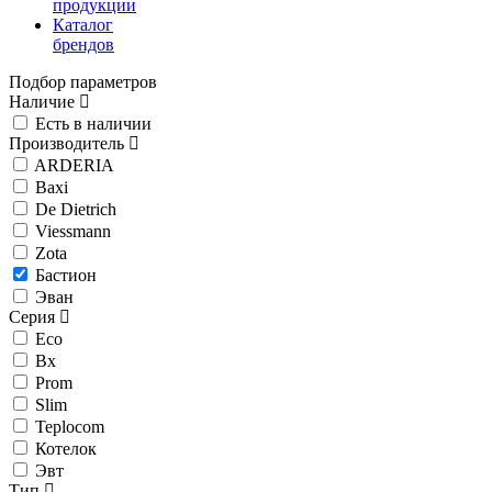
продукции
Каталог
брендов
Подбор параметров
Наличие
Есть в наличии
Производитель
ARDERIA
Baxi
De Dietrich
Viessmann
Zota
Бастион
Эван
Серия
Eco
Bx
Prom
Slim
Teplocom
Котелок
Эвт
Тип