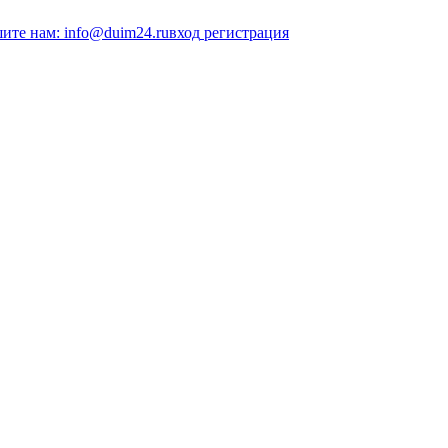
ите нам: info@duim24.ru
вход
регистрация