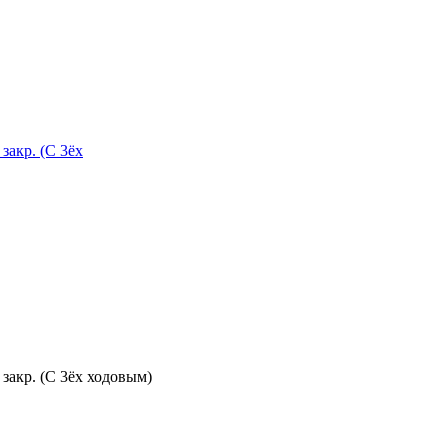
 закр. (С 3ёх
контур., закр. (С 3ёх ходовым)