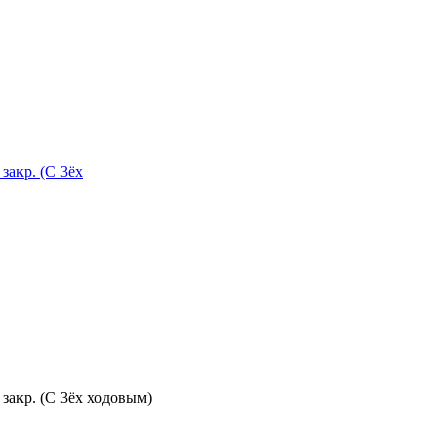
 закр. (С 3ёх
контур., закр. (С 3ёх ходовым)