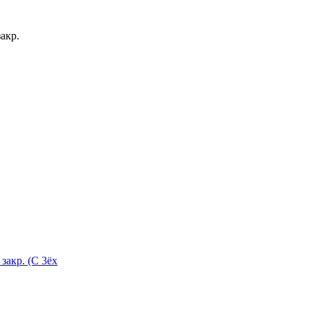
 - контур., закр.
 закр. (С 3ёх