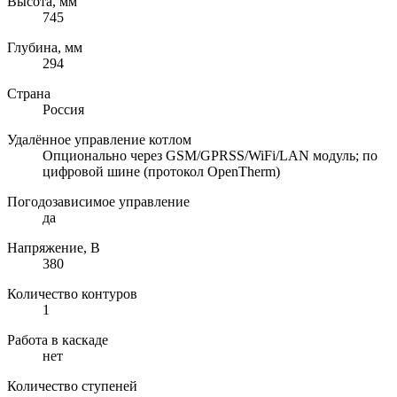
Высота, мм
745
Глубина, мм
294
Страна
Россия
Удалённое управление котлом
Опционально через GSM/GPRSS/WiFi/LAN модуль; по
цифровой шине (протокол OpenTherm)
Погодозависимое управление
да
Напряжение, В
380
Количество контуров
1
Работа в каскаде
нет
Количество ступеней