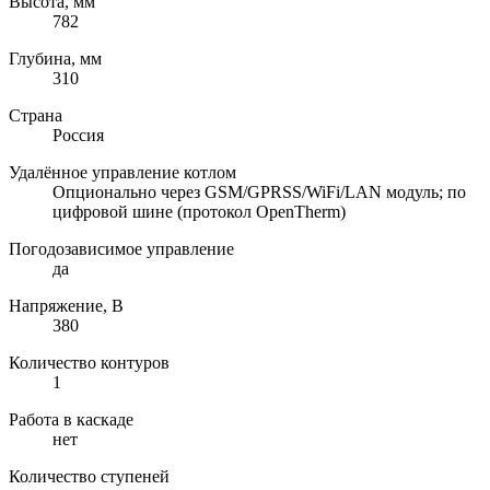
Высота, мм
782
Глубина, мм
310
Страна
Россия
Удалённое управление котлом
Опционально через GSM/GPRSS/WiFi/LAN модуль; по
цифровой шине (протокол OpenTherm)
Погодозависимое управление
да
Напряжение, В
380
Количество контуров
1
Работа в каскаде
нет
Количество ступеней