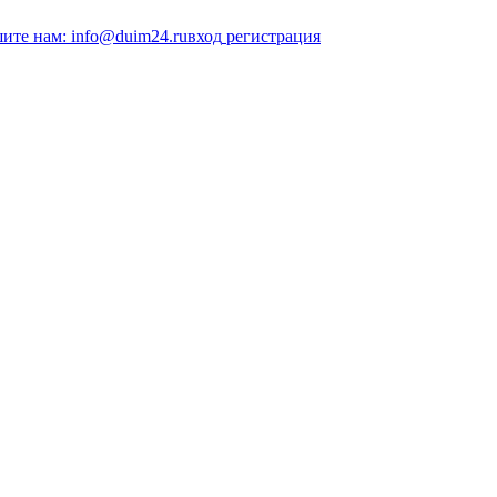
ите нам: info@duim24.ru
вход
регистрация