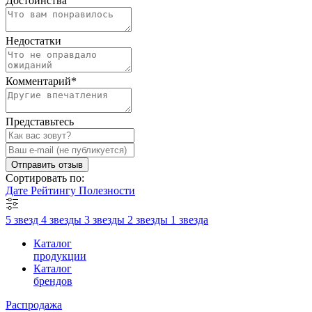
Достоинства
Недостатки
Комментарий
*
Представьтесь
Отправить отзыв
Сортировать по:
Дате
Рейтингу
Полезности
5 звезд
4 звезды
3 звезды
2 звезды
1 звезда
Каталог
продукции
Каталог
брендов
Распродажа