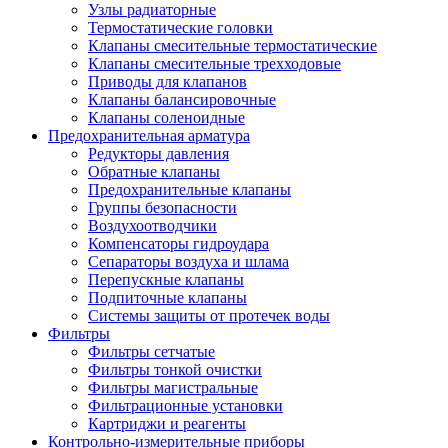
Узлы радиаторные
Термостатические головки
Клапаны смесительные термостатические
Клапаны смесительные трехходовые
Приводы для клапанов
Клапаны балансировочные
Клапаны соленоидные
Предохранительная арматура
Редукторы давления
Обратные клапаны
Предохранительные клапаны
Группы безопасности
Воздухоотводчики
Компенсаторы гидроудара
Сепараторы воздуха и шлама
Перепускные клапаны
Подпиточные клапаны
Системы защиты от протечек воды
Фильтры
Фильтры сетчатые
Фильтры тонкой очистки
Фильтры магистральные
Фильтрационные установки
Картриджи и реагенты
Контрольно-измерительные приборы