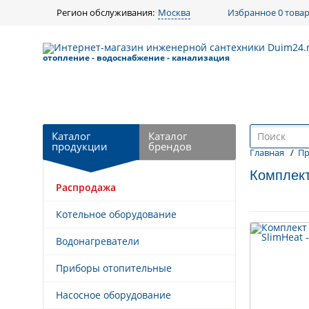
Регион обслуживания:
Москва
Избранное
0 това
отопление - водоснабжение - канализация
Каталог
Каталог
продукции
брендов
Главная
/
Пр
Комплект
Распродажа
Назад к выбору
Котельное оборудование
Товары по схожей цене
Водонагреватели
Приборы отопительные
Насосное оборудование