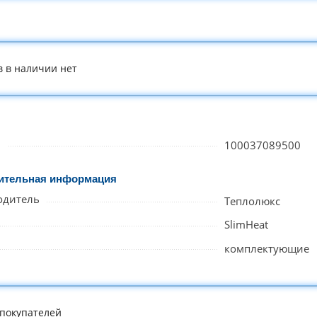
в в наличии нет
л
100037089500
ительная информация
одитель
Теплолюкс
SlimHeat
комплектующие
покупателей