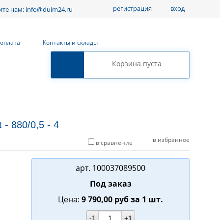
регистрация
вход
те нам: info@duim24.ru
 оплата
Контакты и склады
Корзина пуста
- 880/0,5 - 4
в избранное
в сравнение
арт.
100037089500
Под заказ
Цена:
9 790,00
руб
за 1 шт.
-1
+1