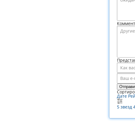
Коммен
Предста
Отправи
Сортиро
Дате
Ре
5 звезд