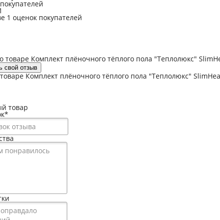
 покупателей
1
ве 1 оценок покупателей
 товаре Комплект плёночного тёплого пола "Теплолюкс" SlimHeat
ь свой отзыв
товаре Комплект плёночного тёплого пола "Теплолюкс" SlimHeat 
й товар
ок
*
ства
тки