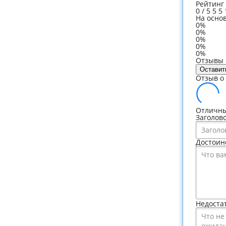
Рейтинг
0
/
5
5
5
На осно
0%
0%
0%
0%
0%
Отзывы о
Оставит
Отзыв о 
Отличны
Заголов
Достоин
Недоста