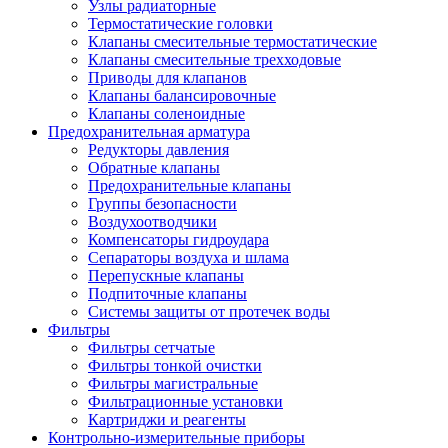
Узлы радиаторные
Термостатические головки
Клапаны смесительные термостатические
Клапаны смесительные трехходовые
Приводы для клапанов
Клапаны балансировочные
Клапаны соленоидные
Предохранительная арматура
Редукторы давления
Обратные клапаны
Предохранительные клапаны
Группы безопасности
Воздухоотводчики
Компенсаторы гидроудара
Сепараторы воздуха и шлама
Перепускные клапаны
Подпиточные клапаны
Системы защиты от протечек воды
Фильтры
Фильтры сетчатые
Фильтры тонкой очистки
Фильтры магистральные
Фильтрационные установки
Картриджи и реагенты
Контрольно-измерительные приборы