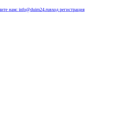
ите нам: info@duim24.ru
вход
регистрация