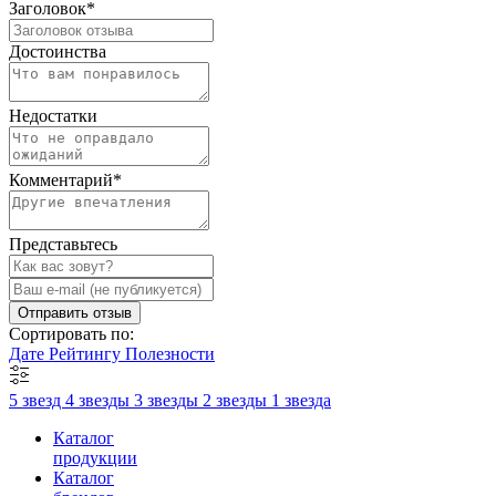
Заголовок
*
Достоинства
Недостатки
Комментарий
*
Представьтесь
Отправить отзыв
Сортировать по:
Дате
Рейтингу
Полезности
5 звезд
4 звезды
3 звезды
2 звезды
1 звезда
Каталог
продукции
Каталог