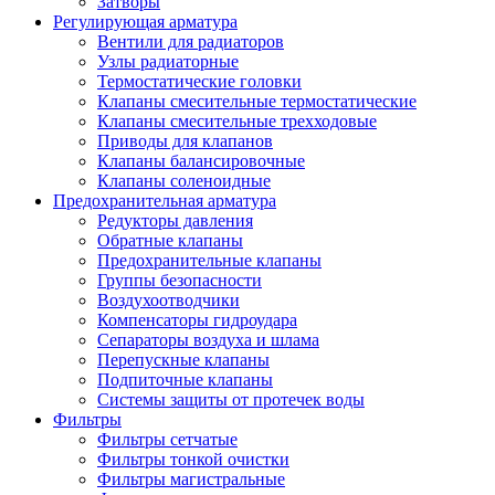
Затворы
Регулирующая арматура
Вентили для радиаторов
Узлы радиаторные
Термостатические головки
Клапаны смесительные термостатические
Клапаны смесительные трехходовые
Приводы для клапанов
Клапаны балансировочные
Клапаны соленоидные
Предохранительная арматура
Редукторы давления
Обратные клапаны
Предохранительные клапаны
Группы безопасности
Воздухоотводчики
Компенсаторы гидроудара
Сепараторы воздуха и шлама
Перепускные клапаны
Подпиточные клапаны
Системы защиты от протечек воды
Фильтры
Фильтры сетчатые
Фильтры тонкой очистки
Фильтры магистральные