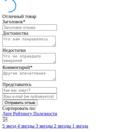
Отличный товар
Заголовок
*
Достоинства
Недостатки
Комментарий
*
Представьтесь
Отправить отзыв
Сортировать по:
Дате
Рейтингу
Полезности
5 звезд
4 звезды
3 звезды
2 звезды
1 звезда