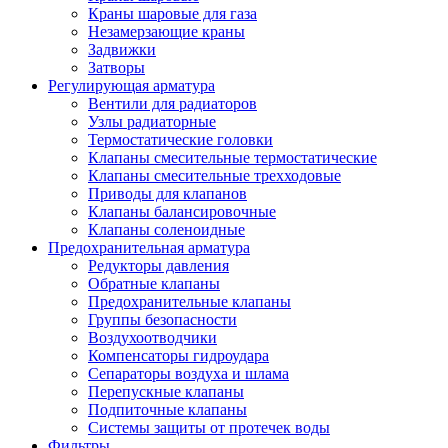
Краны шаровые для газа
Незамерзающие краны
Задвижки
Затворы
Регулирующая арматура
Вентили для радиаторов
Узлы радиаторные
Термостатические головки
Клапаны смесительные термостатические
Клапаны смесительные трехходовые
Приводы для клапанов
Клапаны балансировочные
Клапаны соленоидные
Предохранительная арматура
Редукторы давления
Обратные клапаны
Предохранительные клапаны
Группы безопасности
Воздухоотводчики
Компенсаторы гидроудара
Сепараторы воздуха и шлама
Перепускные клапаны
Подпиточные клапаны
Системы защиты от протечек воды
Фильтры