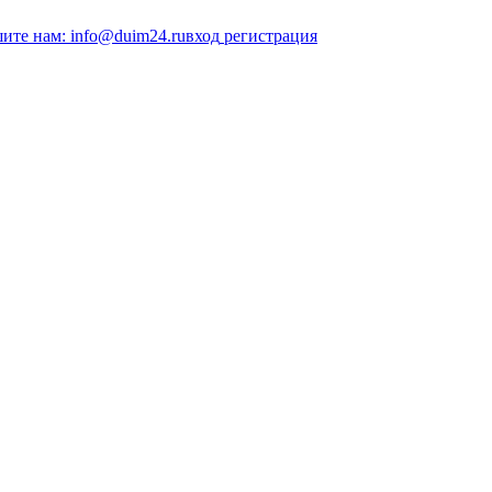
ите нам: info@duim24.ru
вход
регистрация