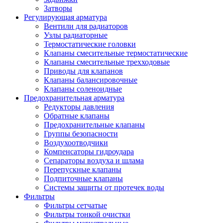
Затворы
Регулирующая арматура
Вентили для радиаторов
Узлы радиаторные
Термостатические головки
Клапаны смесительные термостатические
Клапаны смесительные трехходовые
Приводы для клапанов
Клапаны балансировочные
Клапаны соленоидные
Предохранительная арматура
Редукторы давления
Обратные клапаны
Предохранительные клапаны
Группы безопасности
Воздухоотводчики
Компенсаторы гидроудара
Сепараторы воздуха и шлама
Перепускные клапаны
Подпиточные клапаны
Системы защиты от протечек воды
Фильтры
Фильтры сетчатые
Фильтры тонкой очистки