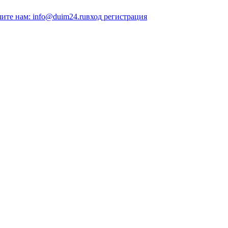
ите нам: info@duim24.ru
вход
регистрация