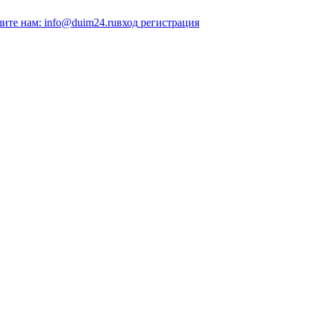
ите нам: info@duim24.ru
вход
регистрация