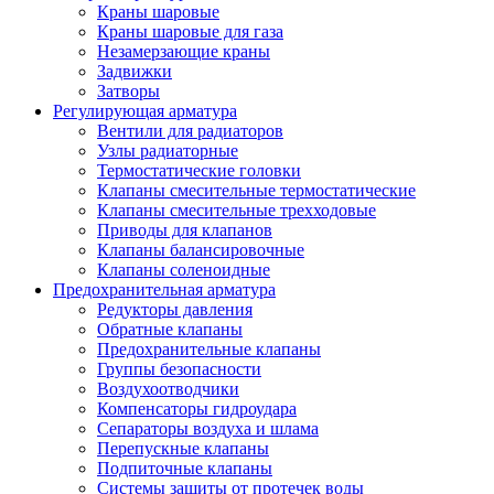
Краны шаровые
Краны шаровые для газа
Незамерзающие краны
Задвижки
Затворы
Регулирующая арматура
Вентили для радиаторов
Узлы радиаторные
Термостатические головки
Клапаны смесительные термостатические
Клапаны смесительные трехходовые
Приводы для клапанов
Клапаны балансировочные
Клапаны соленоидные
Предохранительная арматура
Редукторы давления
Обратные клапаны
Предохранительные клапаны
Группы безопасности
Воздухоотводчики
Компенсаторы гидроудара
Сепараторы воздуха и шлама
Перепускные клапаны
Подпиточные клапаны
Системы защиты от протечек воды