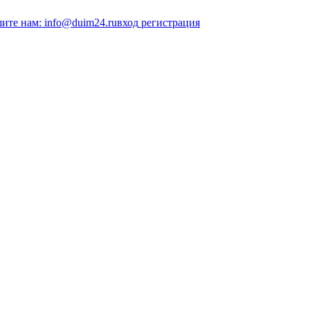
ите нам: info@duim24.ru
вход
регистрация