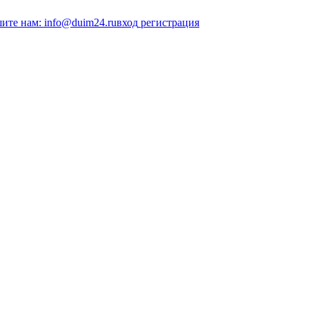
ите нам: info@duim24.ru
вход
регистрация