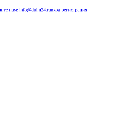
ите нам: info@duim24.ru
вход
регистрация