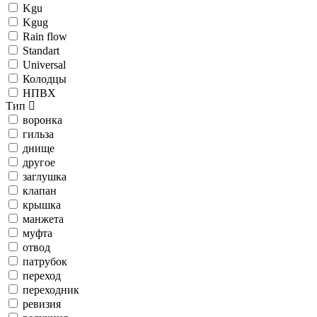
Kgu
Kgug
Rain flow
Standart
Universal
Колодцы
НПВХ
Тип
воронка
гильза
днище
другое
заглушка
клапан
крышка
манжета
муфта
отвод
патрубок
переход
переходник
ревизия