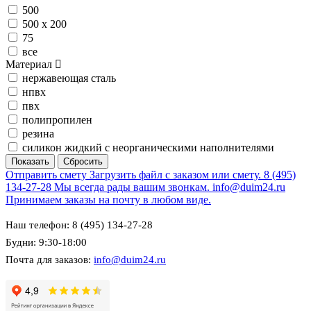
500
500 х 200
75
все
Материал
нержавеющая сталь
нпвх
пвх
полипропилен
резина
силикон жидкий с неорганическими наполнителями
Отправить смету
Загрузить файл с заказом или смету.
8 (495)
134-27-28
Мы всегда рады вашим звонкам.
info@duim24.ru
Принимаем заказы на почту в любом виде.
Наш телефон: 8 (495) 134-27-28
Будни: 9:30-18:00
Почта для заказов:
info@duim24.ru