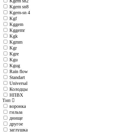
Kgem sn2
Kgem sn8
Kgem-sn 4
Kgf
Kggem
Kggemr
Kgk
Kgmm
Kgr
Kgre
Kgu
Kgug
Rain flow
Standart
Universal
Колодцы
НПВХ
Тип
воронка
гильза
днище
другое
заглушка