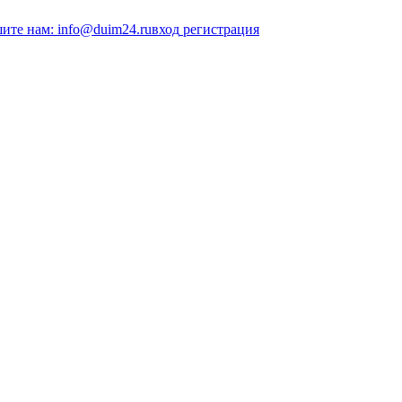
ите нам: info@duim24.ru
вход
регистрация