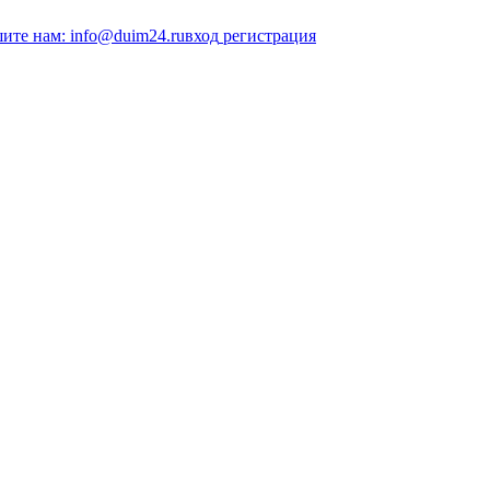
ите нам: info@duim24.ru
вход
регистрация