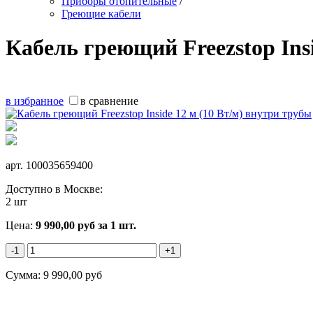
Приборы отопительные
/
Греющие кабели
Кабель греющий Freezstop Insi
в избранное
в сравнение
арт.
100035659400
Доступно в Москве:
2 шт
Цена:
9 990,00
руб
за 1 шт.
-1
+1
Сумма:
9 990,00
руб