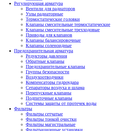
Регулирующая арматура
Вентили для радиаторов
Узлы радиаторные
Термостатические головки
Клапаны смесительные термостатические
Клапаны смесительные трехходовые
Приводы для клапанов
Клапаны балансировочные
Клапаны соленоидные
Предохранительная арматура
Редукторы давления
Обратные клапаны
Предохранительные клапаны
Группы безопасности
Воздухоотводчики
Компенсаторы гидроудара
Сепараторы воздуха и шлама
Перепускные клапаны
Подпиточные клапаны
Системы защиты от протечек воды
Фильтры
Фильтры сетчатые
Фильтры тонкой очистки
Фильтры магистральные
Фильтрационные установки