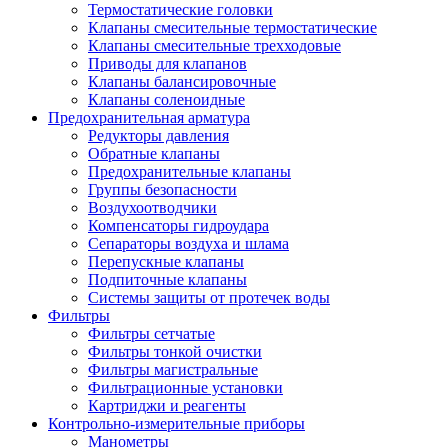
Термостатические головки
Клапаны смесительные термостатические
Клапаны смесительные трехходовые
Приводы для клапанов
Клапаны балансировочные
Клапаны соленоидные
Предохранительная арматура
Редукторы давления
Обратные клапаны
Предохранительные клапаны
Группы безопасности
Воздухоотводчики
Компенсаторы гидроудара
Сепараторы воздуха и шлама
Перепускные клапаны
Подпиточные клапаны
Системы защиты от протечек воды
Фильтры
Фильтры сетчатые
Фильтры тонкой очистки
Фильтры магистральные
Фильтрационные установки
Картриджи и реагенты
Контрольно-измерительные приборы
Манометры