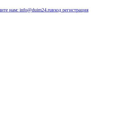
ите нам: info@duim24.ru
вход
регистрация