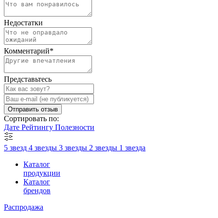
Недостатки
Комментарий
*
Представьтесь
Отправить отзыв
Сортировать по:
Дате
Рейтингу
Полезности
5 звезд
4 звезды
3 звезды
2 звезды
1 звезда
Каталог
продукции
Каталог
брендов
Распродажа