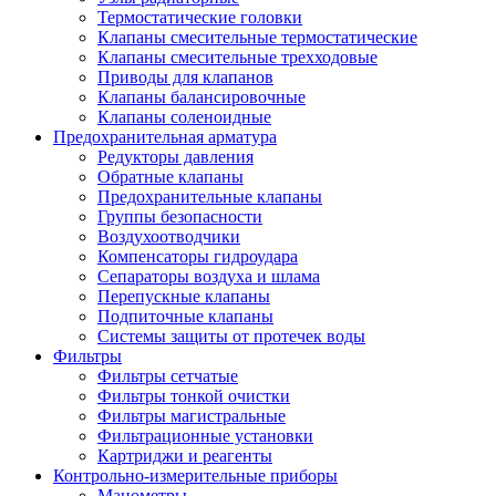
Термостатические головки
Клапаны смесительные термостатические
Клапаны смесительные трехходовые
Приводы для клапанов
Клапаны балансировочные
Клапаны соленоидные
Предохранительная арматура
Редукторы давления
Обратные клапаны
Предохранительные клапаны
Группы безопасности
Воздухоотводчики
Компенсаторы гидроудара
Сепараторы воздуха и шлама
Перепускные клапаны
Подпиточные клапаны
Системы защиты от протечек воды
Фильтры
Фильтры сетчатые
Фильтры тонкой очистки
Фильтры магистральные
Фильтрационные установки
Картриджи и реагенты
Контрольно-измерительные приборы
Манометры