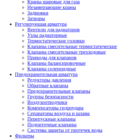
Краны шаровые для газа
Незамерзающие краны
Задвижки
Затворы
Регулирующая арматура
Вентили для радиаторов
Узлы радиаторные
Термостатические головки
Клапаны смесительные термостатические
Клапаны смесительные трехходовые
Приводы для клапанов
Клапаны балансировочные
Клапаны соленоидные
Предохранительная арматура
Редукторы давления
Обратные клапаны
Предохранительные клапаны
Группы безопасности
Воздухоотводчики
Компенсаторы гидроудара
Сепараторы воздуха и шлама
Перепускные клапаны
Подпиточные клапаны
Системы защиты от протечек воды
Фильтры