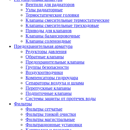
Вентили для радиаторов
Узлы радиаторные
Термостатические головки
Клапаны смесительные термостатические
Клапаны смесительные трехходовые
Приводы для клапанов
Клапаны балансировочные
Клапаны соленоидные
Предохранительная арматура
Редукторы давления
Обратные клапаны
Предохранительные клапаны
Группы безопасности
Воздухоотводчики
Компенсаторы гидроудара
Сепараторы воздуха и шлама
Перепускные клапаны
Подпиточные клапаны
Системы защиты от протечек воды
Фильтры
Фильтры сетчатые
Фильтры тонкой очистки
Фильтры магистральные
Фильтрационные установки
Картриджи и реагенты