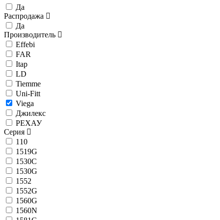
Да
Распродажа
Да
Производитель
Effebi
FAR
Itap
LD
Tiemme
Uni-Fitt
Viega
Джилекс
РЕХАУ
Серия
110
1519G
1530C
1530G
1552
1552G
1560G
1560N