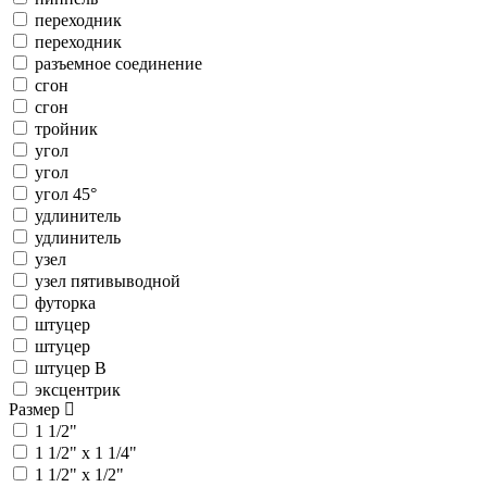
переходник
переходник
разъемное соединение
сгон
сгон
тройник
угол
угол
угол 45°
удлинитель
удлинитель
узел
узел пятивыводной
футорка
штуцер
штуцер
штуцер В
эксцентрик
Размер
1 1/2"
1 1/2" x 1 1/4"
1 1/2" x 1/2"