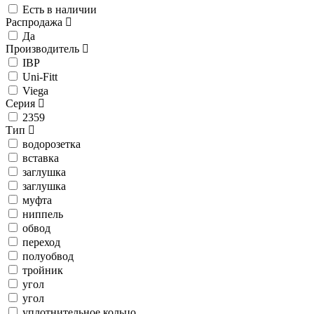
Есть в наличии
Распродажа
Да
Производитель
IBP
Uni-Fitt
Viega
Серия
2359
Тип
водорозетка
вставка
заглушка
заглушка
муфта
ниппель
обвод
переход
полуобвод
тройник
угол
угол
уплотнительное кольцо