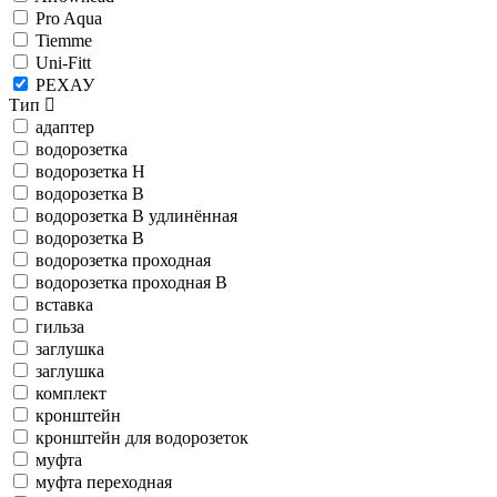
Pro Aqua
Tiemme
Uni-Fitt
РЕХАУ
Тип
адаптер
водорозетка
водорозетка Н
водорозетка В
водорозетка В удлинённая
водорозетка В
водорозетка проходная
водорозетка проходная В
вставка
гильза
заглушка
заглушка
комплект
кронштейн
кронштейн для водорозеток
муфта
муфта переходная