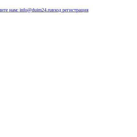
ите нам: info@duim24.ru
вход
регистрация