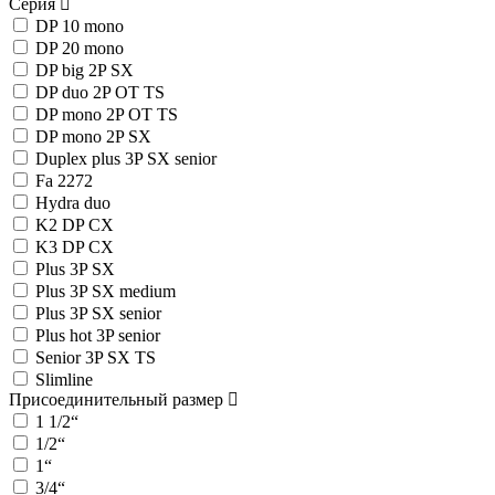
Серия
DP 10 mono
DP 20 mono
DP big 2P SX
DP duo 2P OT TS
DP mono 2P OT TS
DP mono 2P SX
Duplex plus 3P SX senior
Fa 2272
Hydra duo
K2 DP CX
K3 DP CX
Plus 3P SX
Plus 3P SX medium
Plus 3P SX senior
Plus hot 3P senior
Senior 3P SX TS
Slimline
Присоединительный размер
1 1/2“
1/2“
1“
3/4“