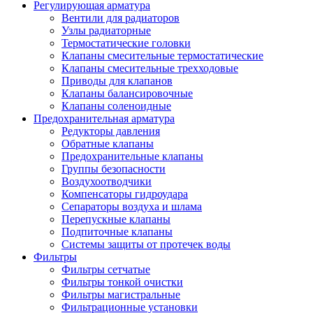
Регулирующая арматура
Вентили для радиаторов
Узлы радиаторные
Термостатические головки
Клапаны смесительные термостатические
Клапаны смесительные трехходовые
Приводы для клапанов
Клапаны балансировочные
Клапаны соленоидные
Предохранительная арматура
Редукторы давления
Обратные клапаны
Предохранительные клапаны
Группы безопасности
Воздухоотводчики
Компенсаторы гидроудара
Сепараторы воздуха и шлама
Перепускные клапаны
Подпиточные клапаны
Системы защиты от протечек воды
Фильтры
Фильтры сетчатые
Фильтры тонкой очистки
Фильтры магистральные
Фильтрационные установки