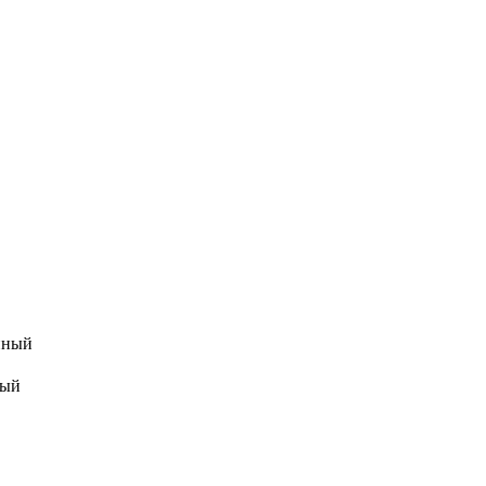
нный
ный