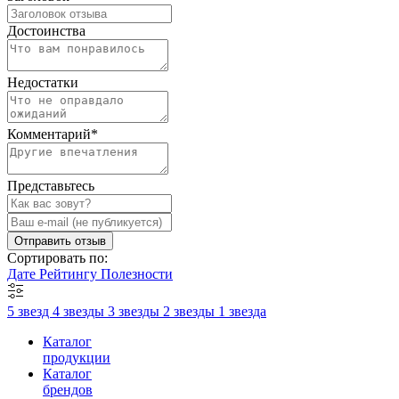
Достоинства
Недостатки
Комментарий
*
Представьтесь
Отправить отзыв
Сортировать по:
Дате
Рейтингу
Полезности
5 звезд
4 звезды
3 звезды
2 звезды
1 звезда
Каталог
продукции
Каталог
брендов