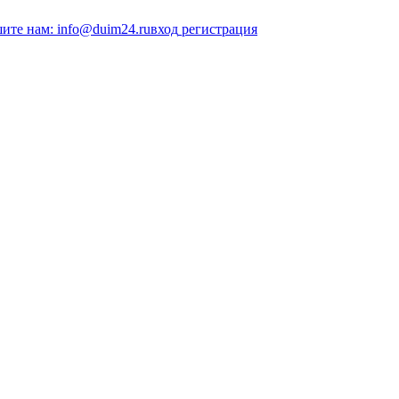
ите нам: info@duim24.ru
вход
регистрация