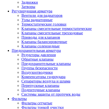
Задвижки
Затворы
Регулирующая арматура
Вентили для радиаторов
Узлы радиаторные
Термостатические головки
Клапаны смесительные термостатические
Клапаны смесительные трехходовые
Приводы для клапанов
Клапаны балансировочные
Клапаны соленоидные
Предохранительная арматура
Редукторы давления
Обратные клапаны
Предохранительные клапаны
Группы безопасности
Воздухоотводчики
Компенсаторы гидроудара
Сепараторы воздуха и шлама
Перепускные клапаны
Подпиточные клапаны
Системы защиты от протечек воды
Фильтры
Фильтры сетчатые
Фильтры тонкой очистки