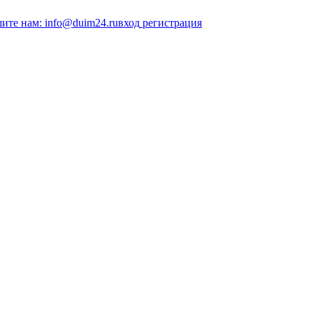
ите нам: info@duim24.ru
вход
регистрация