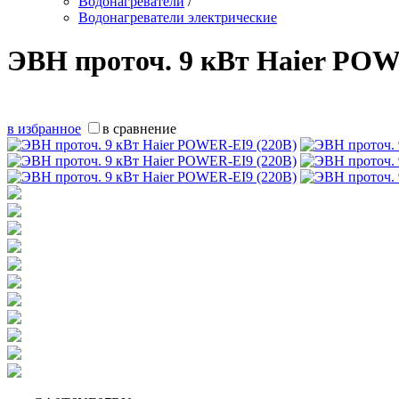
Водонагреватели
/
Водонагреватели электрические
ЭВН проточ. 9 кВт Haier POW
в избранное
в сравнение