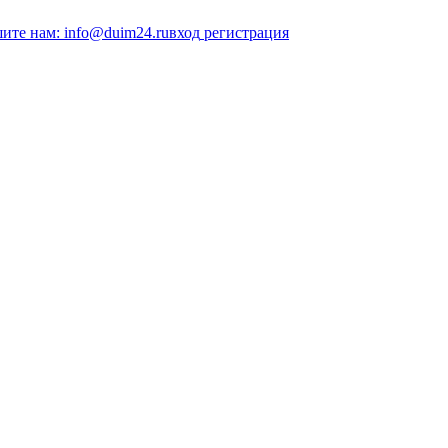
ите нам: info@duim24.ru
вход
регистрация