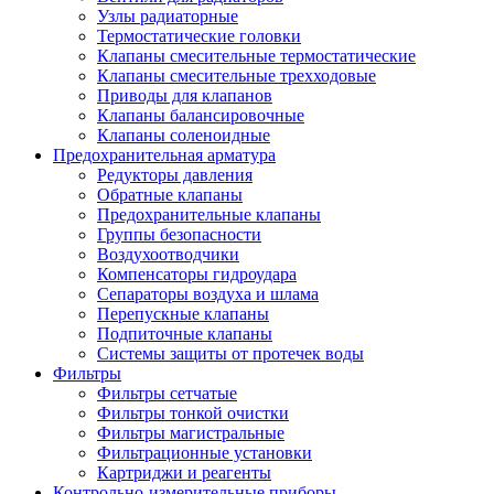
Узлы радиаторные
Термостатические головки
Клапаны смесительные термостатические
Клапаны смесительные трехходовые
Приводы для клапанов
Клапаны балансировочные
Клапаны соленоидные
Предохранительная арматура
Редукторы давления
Обратные клапаны
Предохранительные клапаны
Группы безопасности
Воздухоотводчики
Компенсаторы гидроудара
Сепараторы воздуха и шлама
Перепускные клапаны
Подпиточные клапаны
Системы защиты от протечек воды
Фильтры
Фильтры сетчатые
Фильтры тонкой очистки
Фильтры магистральные
Фильтрационные установки
Картриджи и реагенты
Контрольно-измерительные приборы